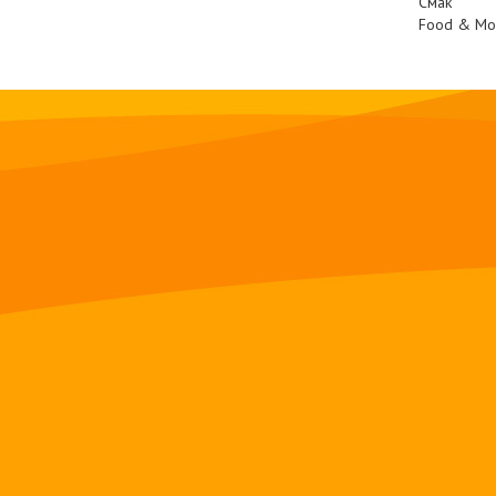
Смак
Food & М