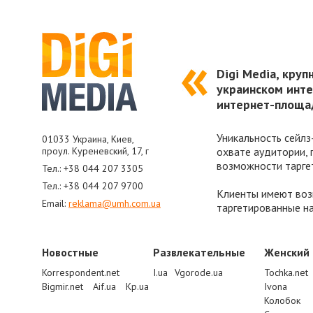
Digi Media, круп
украинском инт
интернет-площад
Уникальность сейлз
01033 Украина, Киев,
проул. Куреневский, 17, г
охвате аудитории,
возможности тарге
Тел.: +38 044 207 3305
Тел.: +38 044 207 9700
Клиенты имеют возм
Email:
reklama@umh.com.ua
таргетированные на
Новостные
Развлекатeльные
Женский
Korrespondent.net
I.ua
Vgorode.ua
Tochka.net
Bigmir.net
Aif.ua
Kp.ua
Ivona
Колобок